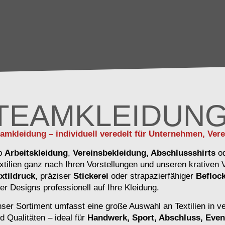
TEAMKLEIDUN
amkleidung – individuell veredelt für Unternehmen, Ver
b
Arbeitskleidung
,
Vereinsbekleidung, Abschlussshirts
o
xtilien ganz nach Ihren Vorstellungen und unseren krativen
xtildruck
, präziser
Stickerei
oder strapazierfähiger
Befloc
er Designs professionell auf Ihre Kleidung.
ser Sortiment umfasst eine große Auswahl an Textilien in v
d Qualitäten – ideal für
Handwerk, Sport, Abschluss, Even