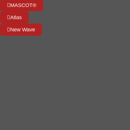
MASCOT®
Atlas
New Wave