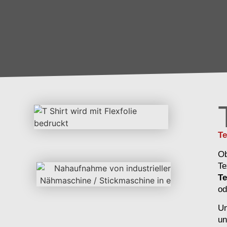
Te
O
Te
Te
od
Un
un