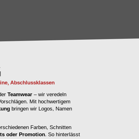
G
eine, Abschlussklassen
der
Teamwear
– wir veredeln
 Vorschlägen. Mit hochwertigem
kung
bringen wir Logos, Namen
erschiedenen Farben, Schnitten
ts oder Promotion
. So hinterlässt