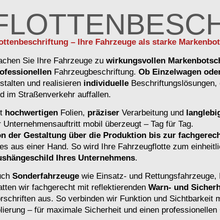
FLOTTENBESC
ottenbeschriftung – Ihre Fahrzeuge als starke Markenbot
chen Sie Ihre Fahrzeuge zu
wirkungsvollen Markenbotsc
ofessionellen
Fahrzeugbeschriftung.
Ob Einzelwagen oder
stalten und realisieren
individuelle
Beschriftungslösungen, 
d im Straßenverkehr auffallen.
it
hochwertigen
Folien,
präziser
Verarbeitung und
langlebi
r Unternehmensauftritt mobil überzeugt – Tag für Tag.
n der Gestaltung über die Produktion bis zur fachgere
les aus einer Hand. So wird Ihre Fahrzeugflotte zum einheit
shängeschild Ihres Unternehmens
.
uch
Sonderfahrzeuge
wie Einsatz- und Rettungsfahrzeuge, 
atten wir fachgerecht mit reflektierenden
Warn- und Sicher
rschriften aus. So verbinden wir Funktion und Sichtbarkeit m
lierung – für maximale Sicherheit und einen professionelle