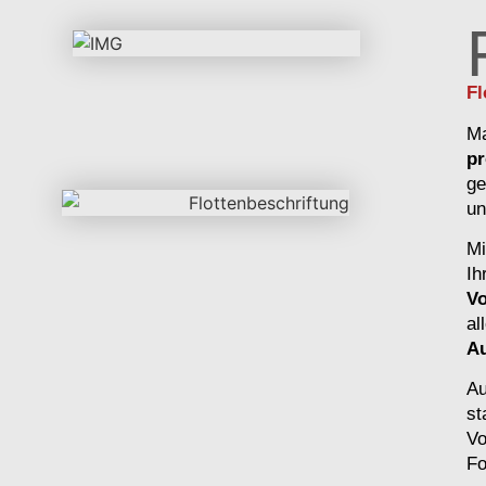
Fl
Ma
pr
ge
un
M
Ih
Vo
al
Au
A
st
Vo
Fo